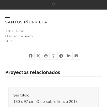
Skip
Instagram
to
content
Open
Close
SANTOS IÑURRIETA
mobile
mobile
130 x 97 cm.
Óleo sobre lienzo
menu
menu
2015
Proyectos relacionados
Sin título
130 x 97 cm. Óleo sobre lienzo 2015