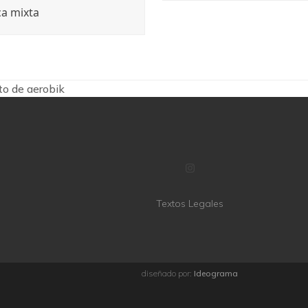
ca mixta
to de aerobik
Instagram
Textos Legales
diseñado por:
Ideograma