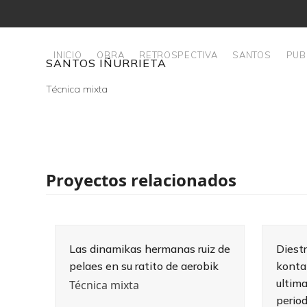
Skip
to
content
INICIO
OBRA
RETROSPECTIVA
SANTOS
PUB
SANTOS IÑURRIETA
Técnica mixta
Proyectos relacionados
Las dinamikas hermanas ruiz de
Diest
pelaes en su ratito de aerobik
konta
ultima
Técnica mixta
period