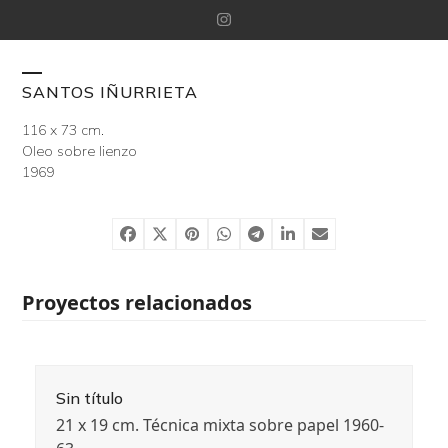
Skip
Instagram
to
content
Open
Close
SANTOS IÑURRIETA
mobile
mobile
116 x 73 cm.
Oleo sobre lienzo
menu
menu
1969
Proyectos relacionados
Sin título
21 x 19 cm. Técnica mixta sobre papel 1960-