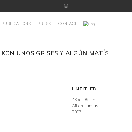
Instagram
PUBLICATIONS
PRESS
CONTACT
 KON UNOS GRISES Y ALGÚN MATÍS
UNTITLED
46 x 109 cm.
Oil on canvas
2007