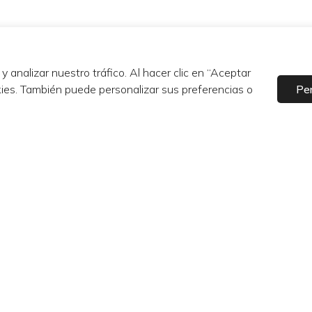
analizar nuestro tráfico. Al hacer clic en “Aceptar
ies. También puede personalizar sus preferencias o
Per
Instagram